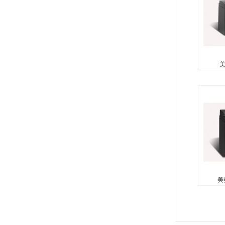
美
美
无需维
酸（防
向使用
性玻璃
复合...
美
美美
无需维
酸（防