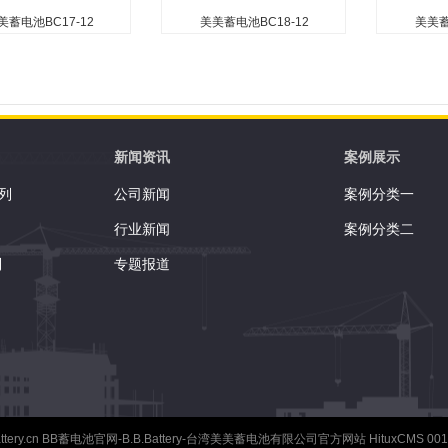
美蓄电池BC17-12
美美蓄电池BC18-12
美美蓄
蓄电池BC17-12
美美蓄电池BC18-12
美美蓄电
护（无需加水） 无自由
无需维护（无需加水） 无自由
无需维护（
泄漏电池） 可在任何方
酸（防泄漏电池） 可在任何方
酸（防泄漏
（倒置使用除外） 安装
向使用（倒置使用除外） 安装
向使用（倒
器以确保安全 便于安装
了防爆器以确保安全 便于安装
了防爆器以
新闻资讯
案例展示
 吸收性玻璃纤维隔板技
的手柄 吸收性玻璃纤维隔板技
的手柄 吸
列
公司新闻
案例分类一
效的气体复合...
术用于高效的气体复合...
术用于高效的
行业新闻
案例分类二
列
专题报道
ttery.cn
BB蓄电池官网-B.B.Battery-台湾美美蓄电池有限公司官方网站 HituxCMS 00147 版