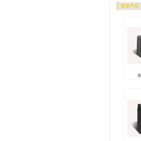
更多产品
美
美
无需维
酸（防
向使用
性玻璃
复合...